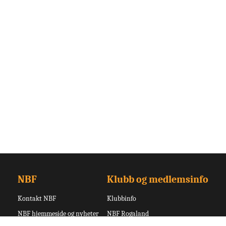
NBF
Klubb og medlemsinfo
Kontakt NBF
Klubbinfo
NBF hjemmeside og nyheter
NBF Rogaland