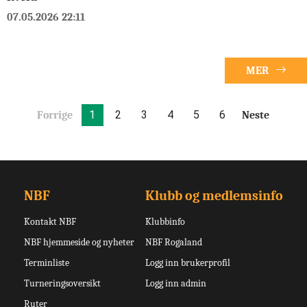
07.05.2026 22:11
MER
1
2
3
4
5
6
Forrige
Neste
NBF
Klubb og medlemsinfo
Kontakt NBF
Klubbinfo
NBF hjemmeside og nyheter
NBF Rogaland
Terminliste
Logg inn brukerprofil
Turneringsoversikt
Logg inn admin
Ruter