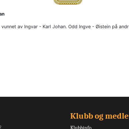
han
vunnet av Ingvar - Karl Johan. Odd Ingve - Øistein på andre
Klubb og medl
F
Klubbinfo