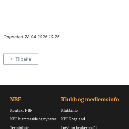
Oppdatert
28.04.2026 10:25
Tilbake
NBF
Klubb og medlemsinfo
Kontakt NBF
Klubbinfo
NBF hjemmeside og nyheter
NBF Rogaland
Terminliste
Logg inn brukerprofil