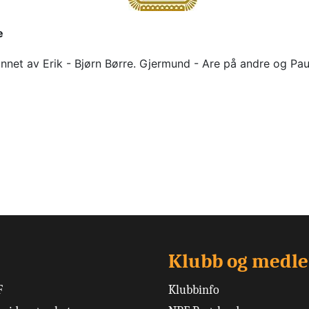
e
nnet av Erik - Bjørn Børre. Gjermund - Are på andre og Paul 
Klubb og medl
F
Klubbinfo