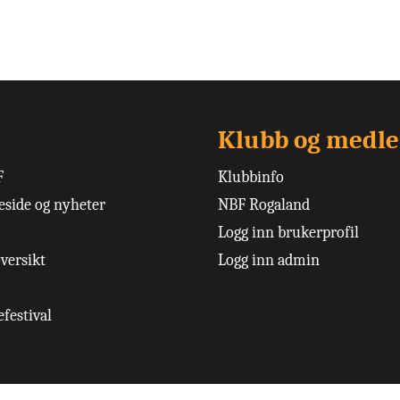
Klubb og medl
F
Klubbinfo
side og nyheter
NBF Rogaland
Logg inn brukerprofil
versikt
Logg inn admin
festival