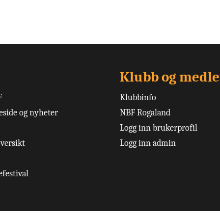
Klubb og medl
F
Klubbinfo
side og nyheter
NBF Rogaland
Logg inn brukerprofil
versikt
Logg inn admin
festival