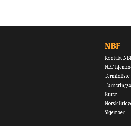
NBF
Kontakt NB
NBF hjemme
Terminliste
Turneringso
Ruter
Norsk Bridge
Skjemaer