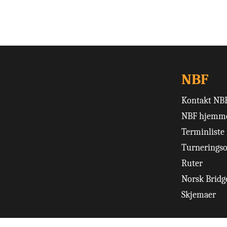
NBF
Kontakt NB
NBF hjemme
Terminliste
Turneringso
Ruter
Norsk Bridge
Skjemaer