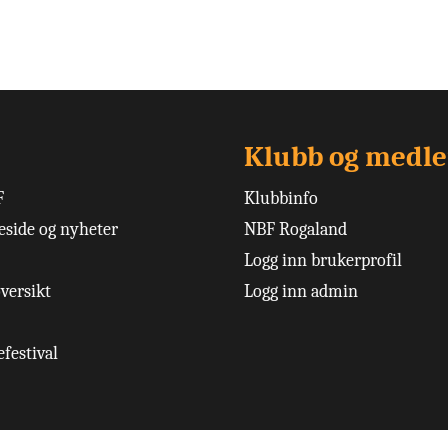
Klubb og medl
F
Klubbinfo
side og nyheter
NBF Rogaland
Logg inn brukerprofil
versikt
Logg inn admin
festival